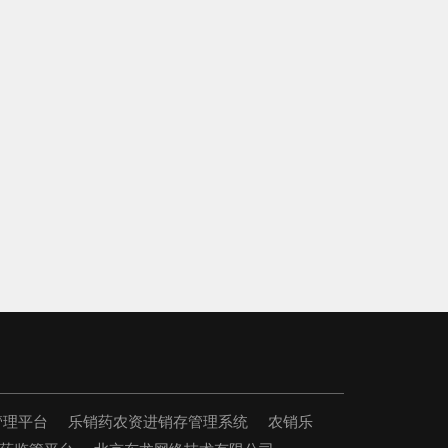
管理平台
乐销药农资进销存管理系统
农销乐