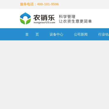
服务电话：400-101-9596
首 页
设备中心
公司新闻
行业动