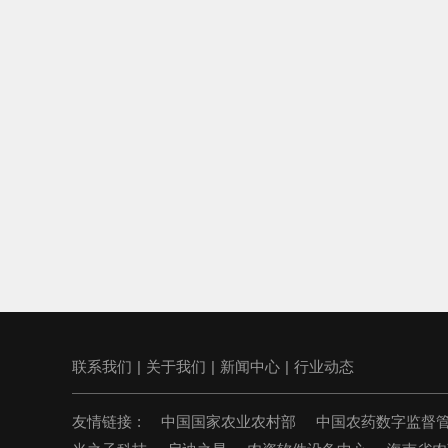
联系我们
|
关于我们
|
新闻中心
|
行业动态
友情链接 :
中国国家农业农村部
中国农药数字监督