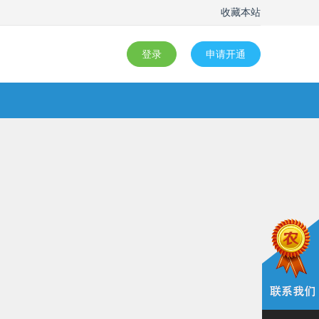
收藏本站
登录
申请开通